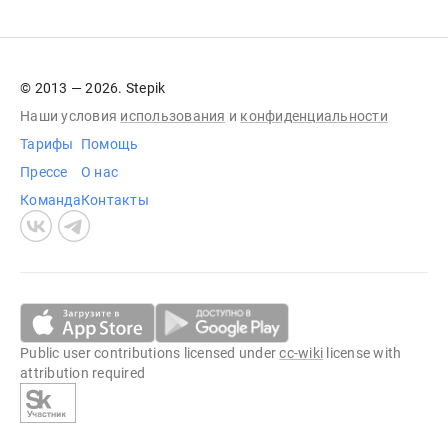
© 2013 — 2026. Stepik
Наши условия
использования
и
конфиденциальности
Тарифы
Помощь
Прессе
О нас
Команда
Контакты
Public user contributions licensed under
cc-wiki
license with
attribution required