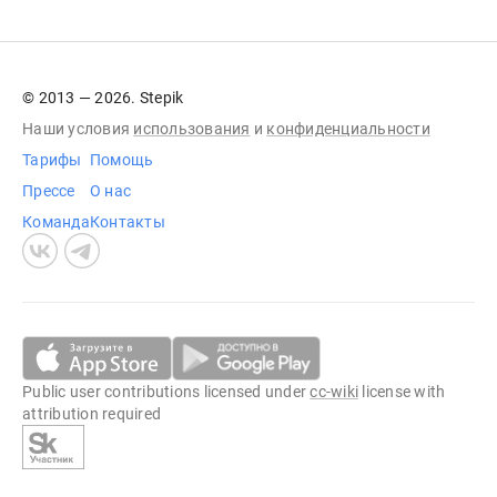
© 2013 — 2026. Stepik
Наши условия
использования
и
конфиденциальности
Тарифы
Помощь
Прессе
О нас
Команда
Контакты
Public user contributions licensed under
cc-wiki
license with
attribution required