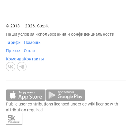
© 2013 — 2026. Stepik
Наши условия
использования
и
конфиденциальности
Тарифы
Помощь
Прессе
О нас
Команда
Контакты
Public user contributions licensed under
cc-wiki
license with
attribution required