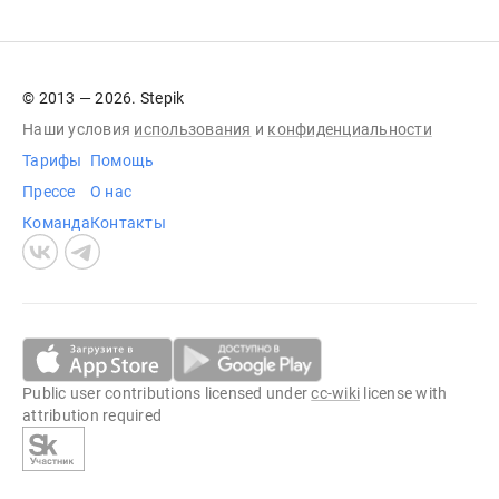
© 2013 — 2026. Stepik
Наши условия
использования
и
конфиденциальности
Тарифы
Помощь
Прессе
О нас
Команда
Контакты
Public user contributions licensed under
cc-wiki
license with
attribution required