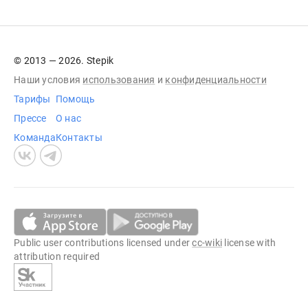
© 2013 — 2026. Stepik
Наши условия
использования
и
конфиденциальности
Тарифы
Помощь
Прессе
О нас
Команда
Контакты
Public user contributions licensed under
cc-wiki
license with
attribution required