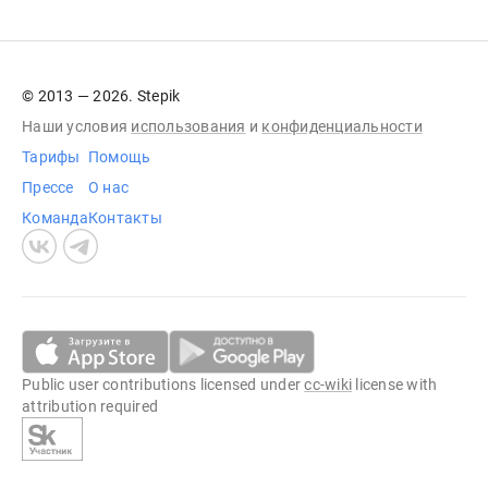
© 2013 — 2026. Stepik
Наши условия
использования
и
конфиденциальности
Тарифы
Помощь
Прессе
О нас
Команда
Контакты
Public user contributions licensed under
cc-wiki
license with
attribution required