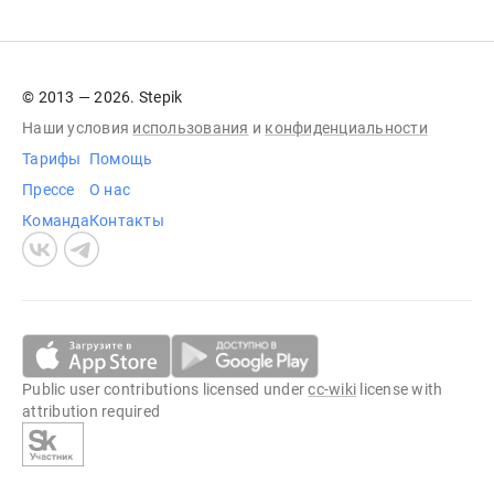
© 2013 — 2026. Stepik
Наши условия
использования
и
конфиденциальности
Тарифы
Помощь
Прессе
О нас
Команда
Контакты
Public user contributions licensed under
cc-wiki
license with
attribution required