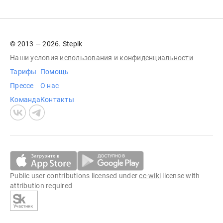
© 2013 — 2026. Stepik
Наши условия
использования
и
конфиденциальности
Тарифы
Помощь
Прессе
О нас
Команда
Контакты
Public user contributions licensed under
cc-wiki
license with
attribution required