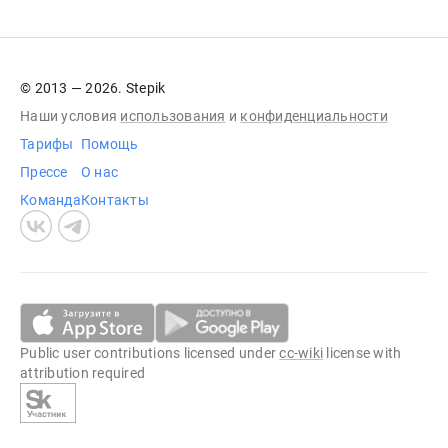
© 2013 — 2026. Stepik
Наши условия
использования
и
конфиденциальности
Тарифы
Помощь
Прессе
О нас
Команда
Контакты
Public user contributions licensed under
cc-wiki
license with
attribution required