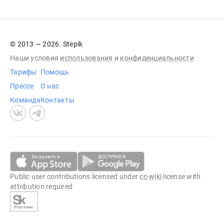
© 2013 — 2026. Stepik
Наши условия
использования
и
конфиденциальности
Тарифы
Помощь
Прессе
О нас
Команда
Контакты
Public user contributions licensed under
cc-wiki
license with
attribution required