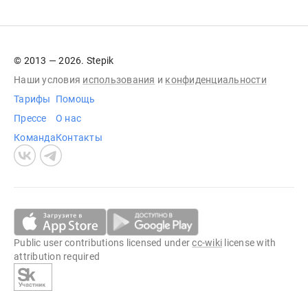
© 2013 — 2026. Stepik
Наши условия
использования
и
конфиденциальности
Тарифы
Помощь
Прессе
О нас
Команда
Контакты
Public user contributions licensed under
cc-wiki
license with
attribution required