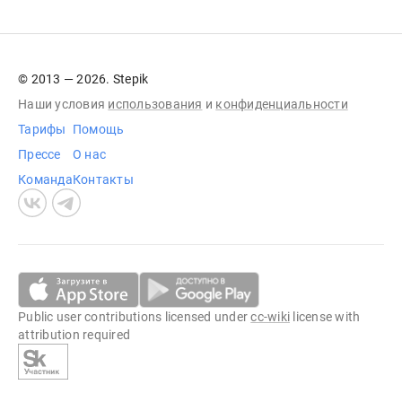
© 2013 — 2026. Stepik
Наши условия
использования
и
конфиденциальности
Тарифы
Помощь
Прессе
О нас
Команда
Контакты
Public user contributions licensed under
cc-wiki
license with
attribution required