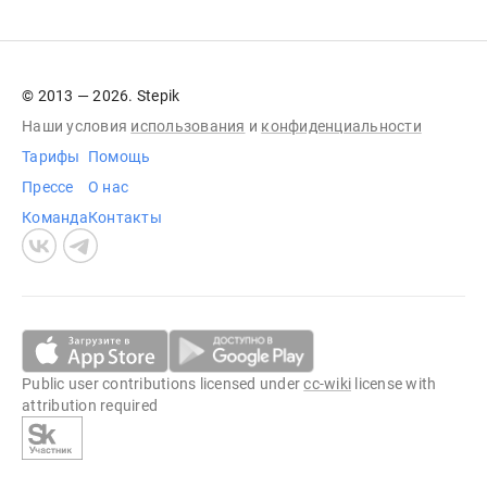
© 2013 — 2026. Stepik
Наши условия
использования
и
конфиденциальности
Тарифы
Помощь
Прессе
О нас
Команда
Контакты
Public user contributions licensed under
cc-wiki
license with
attribution required