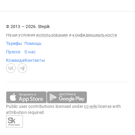
© 2013 — 2026. Stepik
Наши условия
использования
и
конфиденциальности
Тарифы
Помощь
Прессе
О нас
Команда
Контакты
Public user contributions licensed under
cc-wiki
license with
attribution required