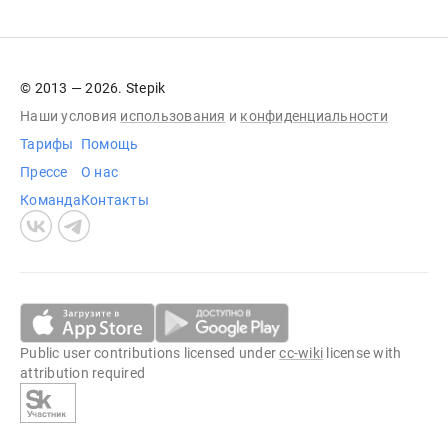
© 2013 — 2026. Stepik
Наши условия
использования
и
конфиденциальности
Тарифы
Помощь
Прессе
О нас
Команда
Контакты
Public user contributions licensed under
cc-wiki
license with
attribution required