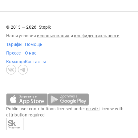
© 2013 — 2026. Stepik
Наши условия
использования
и
конфиденциальности
Тарифы
Помощь
Прессе
О нас
Команда
Контакты
Public user contributions licensed under
cc-wiki
license with
attribution required