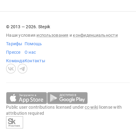
© 2013 — 2026. Stepik
Наши условия
использования
и
конфиденциальности
Тарифы
Помощь
Прессе
О нас
Команда
Контакты
Public user contributions licensed under
cc-wiki
license with
attribution required