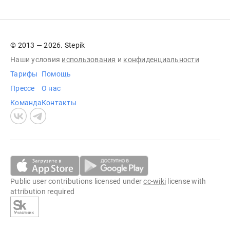
© 2013 — 2026. Stepik
Наши условия
использования
и
конфиденциальности
Тарифы
Помощь
Прессе
О нас
Команда
Контакты
Public user contributions licensed under
cc-wiki
license with
attribution required