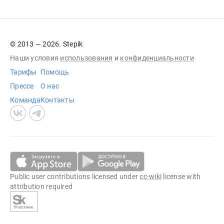
© 2013 — 2026. Stepik
Наши условия
использования
и
конфиденциальности
Тарифы
Помощь
Прессе
О нас
Команда
Контакты
Public user contributions licensed under
cc-wiki
license with
attribution required