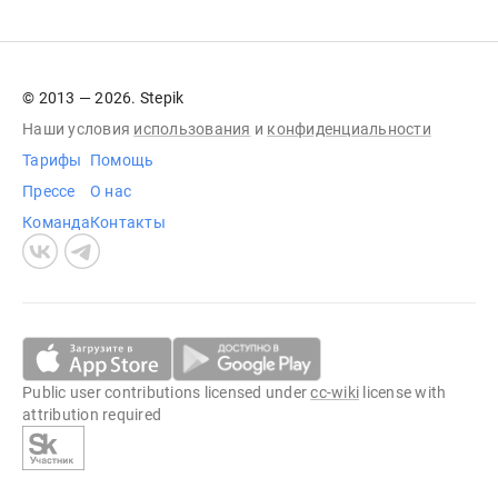
© 2013 — 2026. Stepik
Наши условия
использования
и
конфиденциальности
Тарифы
Помощь
Прессе
О нас
Команда
Контакты
Public user contributions licensed under
cc-wiki
license with
attribution required