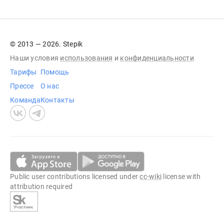
© 2013 — 2026. Stepik
Наши условия
использования
и
конфиденциальности
Тарифы
Помощь
Прессе
О нас
Команда
Контакты
Public user contributions licensed under
cc-wiki
license with
attribution required