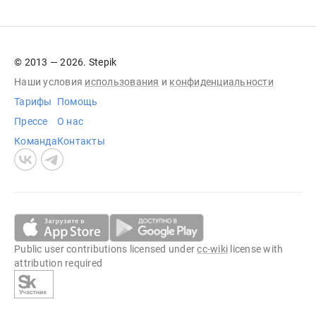
© 2013 — 2026. Stepik
Наши условия
использования
и
конфиденциальности
Тарифы
Помощь
Прессе
О нас
Команда
Контакты
Public user contributions licensed under
cc-wiki
license with
attribution required