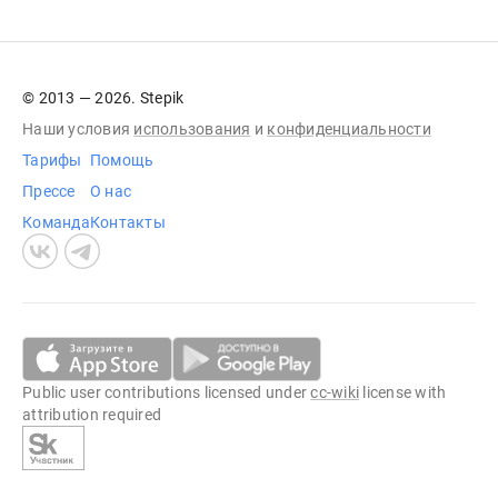
© 2013 — 2026. Stepik
Наши условия
использования
и
конфиденциальности
Тарифы
Помощь
Прессе
О нас
Команда
Контакты
Public user contributions licensed under
cc-wiki
license with
attribution required