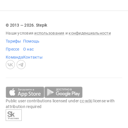
© 2013 — 2026. Stepik
Наши условия
использования
и
конфиденциальности
Тарифы
Помощь
Прессе
О нас
Команда
Контакты
Public user contributions licensed under
cc-wiki
license with
attribution required