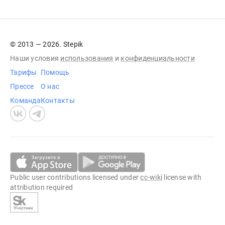
© 2013 — 2026. Stepik
Наши условия
использования
и
конфиденциальности
Тарифы
Помощь
Прессе
О нас
Команда
Контакты
Public user contributions licensed under
cc-wiki
license with
attribution required