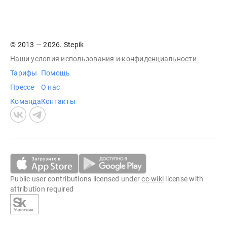
© 2013 — 2026. Stepik
Наши условия
использования
и
конфиденциальности
Тарифы
Помощь
Прессе
О нас
Команда
Контакты
Public user contributions licensed under
cc-wiki
license with
attribution required