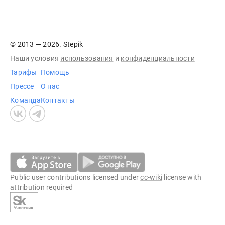
© 2013 — 2026. Stepik
Наши условия
использования
и
конфиденциальности
Тарифы
Помощь
Прессе
О нас
Команда
Контакты
Public user contributions licensed under
cc-wiki
license with
attribution required