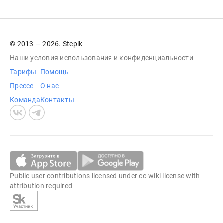
© 2013 — 2026. Stepik
Наши условия
использования
и
конфиденциальности
Тарифы
Помощь
Прессе
О нас
Команда
Контакты
Public user contributions licensed under
cc-wiki
license with
attribution required