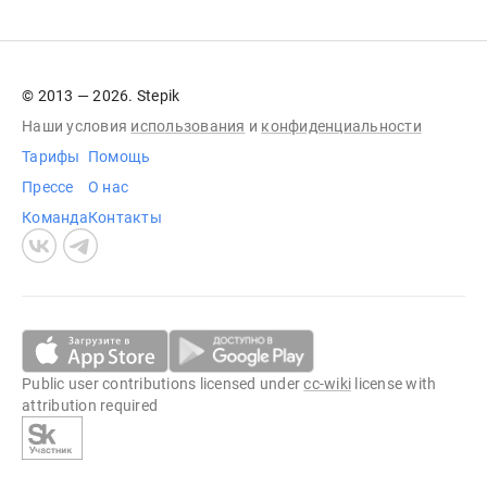
© 2013 — 2026. Stepik
Наши условия
использования
и
конфиденциальности
Тарифы
Помощь
Прессе
О нас
Команда
Контакты
Public user contributions licensed under
cc-wiki
license with
attribution required