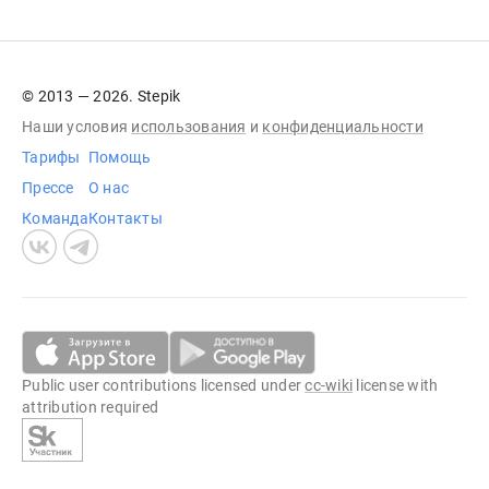
© 2013 — 2026. Stepik
Наши условия
использования
и
конфиденциальности
Тарифы
Помощь
Прессе
О нас
Команда
Контакты
Public user contributions licensed under
cc-wiki
license with
attribution required