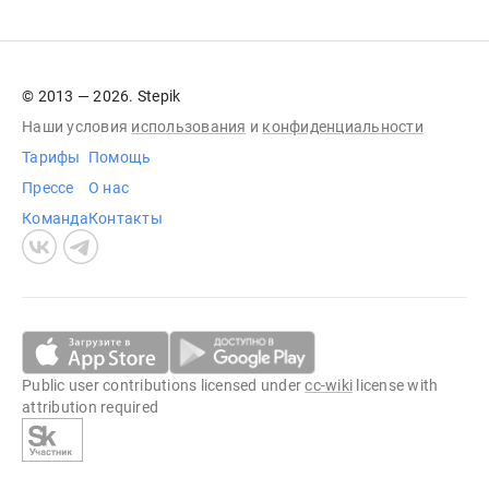
© 2013 — 2026. Stepik
Наши условия
использования
и
конфиденциальности
Тарифы
Помощь
Прессе
О нас
Команда
Контакты
Public user contributions licensed under
cc-wiki
license with
attribution required