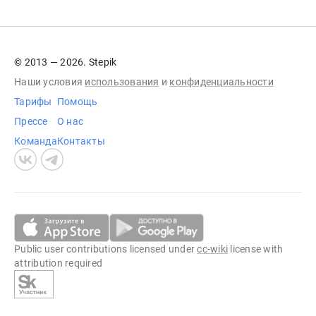
© 2013 — 2026. Stepik
Наши условия
использования
и
конфиденциальности
Тарифы
Помощь
Прессе
О нас
Команда
Контакты
Public user contributions licensed under
cc-wiki
license with
attribution required