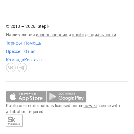
© 2013 — 2026. Stepik
Наши условия
использования
и
конфиденциальности
Тарифы
Помощь
Прессе
О нас
Команда
Контакты
Public user contributions licensed under
cc-wiki
license with
attribution required