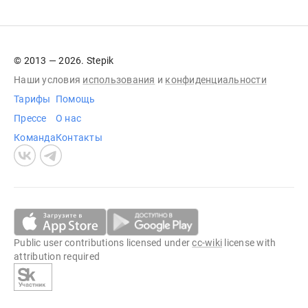
© 2013 — 2026. Stepik
Наши условия
использования
и
конфиденциальности
Тарифы
Помощь
Прессе
О нас
Команда
Контакты
Public user contributions licensed under
cc-wiki
license with
attribution required