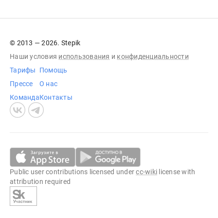
© 2013 — 2026. Stepik
Наши условия
использования
и
конфиденциальности
Тарифы
Помощь
Прессе
О нас
Команда
Контакты
Public user contributions licensed under
cc-wiki
license with
attribution required