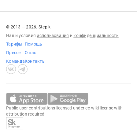
© 2013 — 2026. Stepik
Наши условия
использования
и
конфиденциальности
Тарифы
Помощь
Прессе
О нас
Команда
Контакты
Public user contributions licensed under
cc-wiki
license with
attribution required