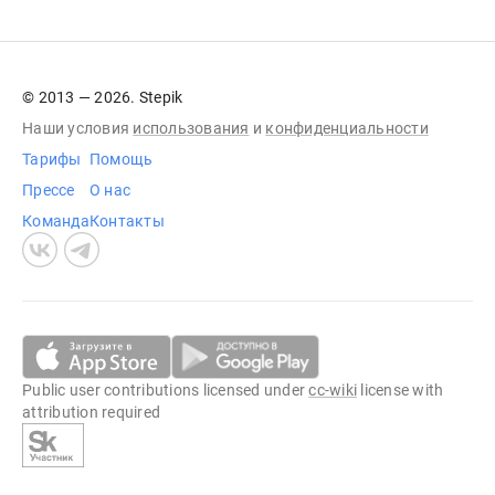
© 2013 — 2026. Stepik
Наши условия
использования
и
конфиденциальности
Тарифы
Помощь
Прессе
О нас
Команда
Контакты
Public user contributions licensed under
cc-wiki
license with
attribution required