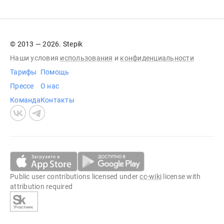
© 2013 — 2026. Stepik
Наши условия
использования
и
конфиденциальности
Тарифы
Помощь
Прессе
О нас
Команда
Контакты
Public user contributions licensed under
cc-wiki
license with
attribution required