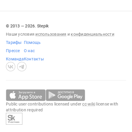
© 2013 — 2026. Stepik
Наши условия
использования
и
конфиденциальности
Тарифы
Помощь
Прессе
О нас
Команда
Контакты
Public user contributions licensed under
cc-wiki
license with
attribution required