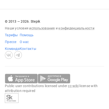
© 2013 — 2026. Stepik
Наши условия
использования
и
конфиденциальности
Тарифы
Помощь
Прессе
О нас
Команда
Контакты
Public user contributions licensed under
cc-wiki
license with
attribution required