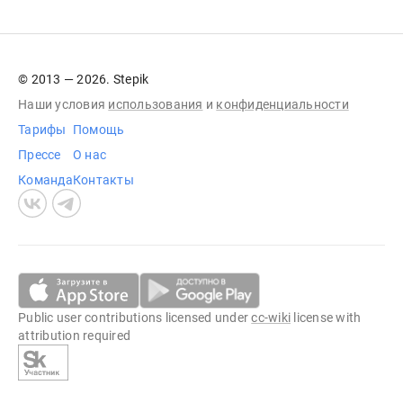
© 2013 — 2026. Stepik
Наши условия
использования
и
конфиденциальности
Тарифы
Помощь
Прессе
О нас
Команда
Контакты
Public user contributions licensed under
cc-wiki
license with
attribution required