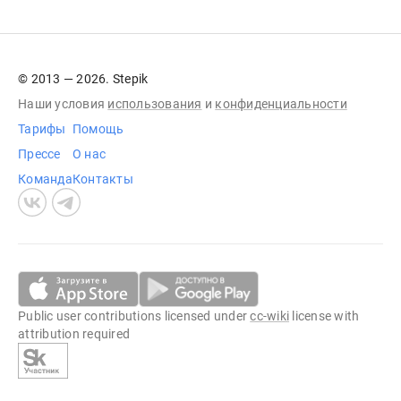
© 2013 — 2026. Stepik
Наши условия
использования
и
конфиденциальности
Тарифы
Помощь
Прессе
О нас
Команда
Контакты
Public user contributions licensed under
cc-wiki
license with
attribution required