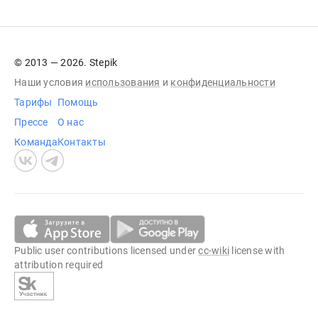
© 2013 — 2026. Stepik
Наши условия
использования
и
конфиденциальности
Тарифы
Помощь
Прессе
О нас
Команда
Контакты
Public user contributions licensed under
cc-wiki
license with
attribution required