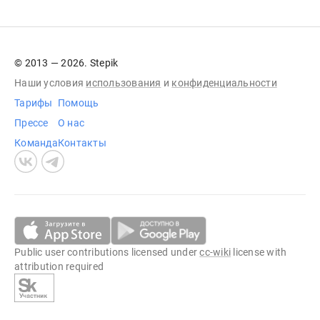
© 2013 — 2026. Stepik
Наши условия
использования
и
конфиденциальности
Тарифы
Помощь
Прессе
О нас
Команда
Контакты
Public user contributions licensed under
cc-wiki
license with
attribution required