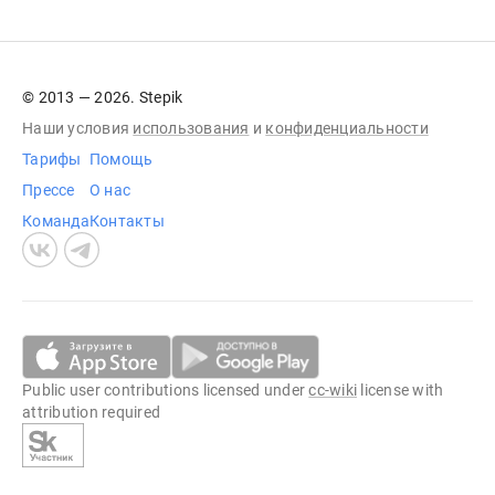
© 2013 — 2026. Stepik
Наши условия
использования
и
конфиденциальности
Тарифы
Помощь
Прессе
О нас
Команда
Контакты
Public user contributions licensed under
cc-wiki
license with
attribution required