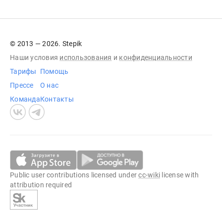
© 2013 — 2026. Stepik
Наши условия
использования
и
конфиденциальности
Тарифы
Помощь
Прессе
О нас
Команда
Контакты
Public user contributions licensed under
cc-wiki
license with
attribution required