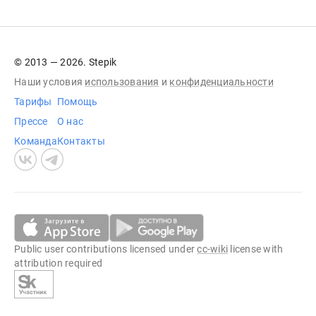
© 2013 — 2026. Stepik
Наши условия
использования
и
конфиденциальности
Тарифы
Помощь
Прессе
О нас
Команда
Контакты
Public user contributions licensed under
cc-wiki
license with
attribution required