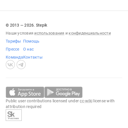
© 2013 — 2026. Stepik
Наши условия
использования
и
конфиденциальности
Тарифы
Помощь
Прессе
О нас
Команда
Контакты
Public user contributions licensed under
cc-wiki
license with
attribution required