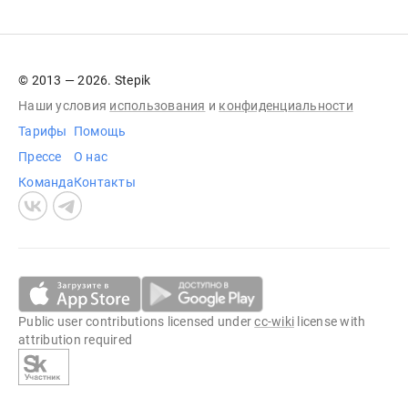
© 2013 — 2026. Stepik
Наши условия
использования
и
конфиденциальности
Тарифы
Помощь
Прессе
О нас
Команда
Контакты
Public user contributions licensed under
cc-wiki
license with
attribution required