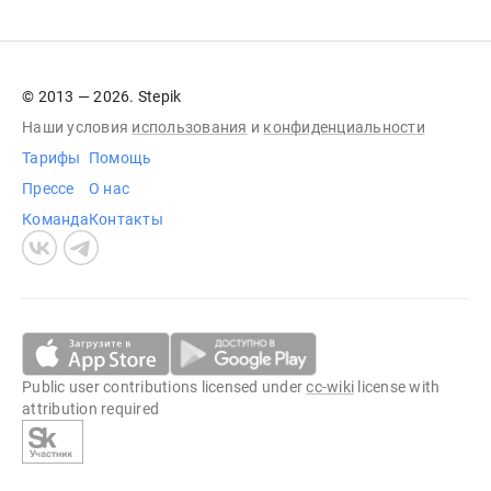
© 2013 — 2026. Stepik
Наши условия
использования
и
конфиденциальности
Тарифы
Помощь
Прессе
О нас
Команда
Контакты
Public user contributions licensed under
cc-wiki
license with
attribution required